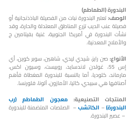
البندورة (الطماطم)
الوصف:
تعتبر البندورة نبات من الفصيلة الباذذنجانية أو
فصيلة عنب الديب تزرع المناطق المعتدلة والحارة، وقد
نشأت البندورة في أمريكا الجنوبية، غنية بفيتامين ج
والأملاح المعدنية.
الأنواع:
صن رايز، شيدي ليدي، شاهين، سوبر كوين، أي
إس 55، غولدن لاندسايد، روبيست، وسيون اكس،
مارماند، كلوديا، أما بالنسبة للبندورة المغطاة فأهم
أصنافها هي سبيدي، كاتيا، الأمازون، آلونا، فلورنسا.
المنتجات التصنيعية:
معجون الطماطم (رب
البندورة)
–
الكاتشب
– الصلصات المتضمنة للبندورة
– عصير البندورة.