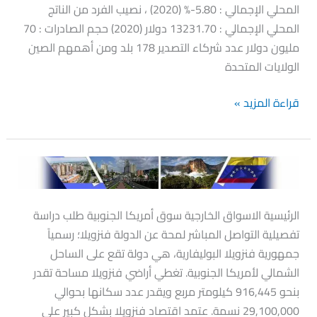
المحلي الإجمالي : 5.80-% (2020) ، نصيب الفرد من الناتج
المحلي الإجمالي : 13231.70 دولار (2020) حجم الصادرات : 70
مليون دولار عدد شركاء التصدير 178 بلد ومن أهمهم الصين
الولايات المتحدة
قراءة المزيد »
فنزويلا
الرئيسية الاسواق الخارجية سوق أمريكا الجنوبية طلب دراسة
تفصيلية التواصل المباشر لمحة عن الدولة فنزويلا‏؛ رسمياً
جمهورية فنزويلا البوليفارية، هي دولة تقع على الساحل
الشمالي لأمريكا الجنوبية. تغطي أراضي فنزويلا مساحة تقدر
بنحو 916,445 كيلومتر مربع ويقدر عدد سكانها بحوالي
29,100,000 نسمة. عتمد اقتصاد فنزويلا بشكل كبير على