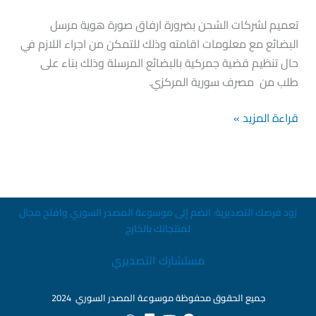
تعميم
تعميم لشركات الشحن بضرورة ارفاق صورة هوية مرسل
جديد
البضائع مع معلومات اقامته وذلك للتمكن من اجراء اللازم في
لوزارة
حال تنظيم قضية جمركية بالبضائع المرسلة وذلك بناء على
النقل
طلب من مصرف سورية المركزي.
يخص
قراءة المزيد »
شركات
الشحن
بطلب
من
المصرف
زود فرصك التصديرية: انضم إلى موسوعة المصدر السوري وافتح مجال
المركزي
لمنتجاتك بالخارج
مستشارك التصديري
สล็อตเว็บตรง
جميع الحقوق محفوظة موسوعة المصدر السوري 2024