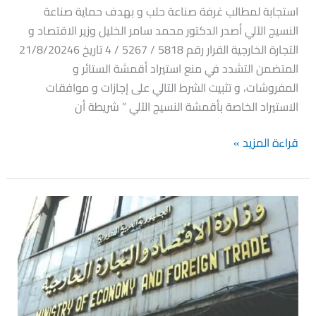
استجابة لمطالب غرفة صناعة حلب و بهدف حماية صناعة
التشدد
النسيج الآلي أصدر الدكتور محمد سامر الخليل وزير الاقتصاد و
في
التجارة الخارجية القرار رقم 5818 / 5267 / 4 تاريخ 21/8/20246
منع
المتضمن التشدد في منع استيراد أقمشة الستائر و
استيراد
المفروشات، و تثبيت الشرط التالي على إجازات و موافقات
أقمشة
الاستيراد الخاصة بأقمشة النسيج الآلي ” شريطة أن
الستائر
و
قراءة المزيد »
المفروشات
الموافقة
على
توصية
اللجنة
الاقتصادية
بسماح