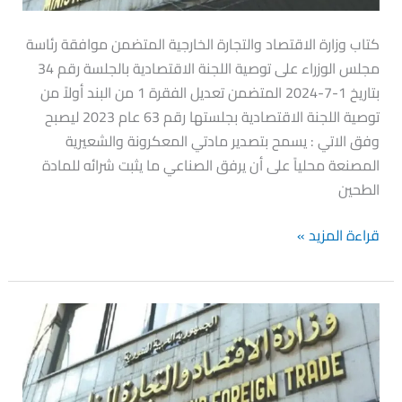
بتصدير
مادتي
كتاب وزارة الاقتصاد والتجارة الخارجية المتضمن موافقة رئاسة
المعكرونة
مجلس الوزراء على توصية اللجنة الاقتصادية بالجلسة رقم 34
والشعيرية
بتاريخ 1-7-2024 المتضمن تعديل الفقرة 1 من البند أولاً من
المصنعة
توصية اللجنة الاقتصادية بجلستها رقم 63 عام 2023 ليصبح
محلياً
وفق الاتي : يسمح بتصدير مادتي المعكرونة والشعيرية
المصنعة محلياً على أن يرفق الصناعي ما يثبت شرائه للمادة
الطحين
قراءة المزيد »
حصر
استيراد
بالمنشأت
الصناعية