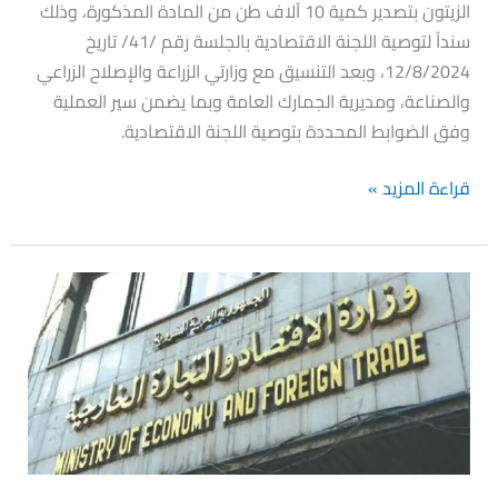
الزيتون بتصدير كمية 10 آلاف طن من المادة المذكورة، وذلك
بفلترة
سنداً لتوصية اللجنة الاقتصادية بالجلسة رقم /41/ تاريخ
وتعبئة
12/8/2024، وبعد التنسيق مع وزارتي الزراعة والإصلاح الزراعي
زيت
والصناعة، ومديرية الجمارك العامة وبما يضمن سير العملية
الزيتون
وفق الضوابط المحددة بتوصية اللجنة الاقتصادية.
بتصديره
قراءة المزيد »
أصدر
وزير
الاقتصاد
و
التجارة
الخارجية
قرار
يتضمن