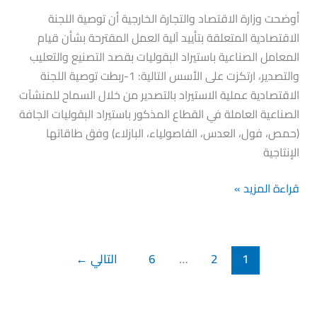
اللجنة
أوضحت وزارة الاقتصاد والتجارة الخارجية أن توصية اللجنة
الاقتصادية
الاقتصادية المتعلقة بتأييد آلية العمل المقترحة بشأن قيام
بشأن
المعامل الصناعية باستيراد البقوليات بقصد التصنيع والتعليب
قيام
والتصدير، ارتكزت على الأسس التالية: 1-ربطت توصية اللجنة
المعامل
الاقتصادية عملية الاستيراد بالتصدير من خلال السماح للمنشآت
باسيراد
الصناعية العاملة في القطاع المذكور باستيراد البقوليات الجافة
البقوليات
(حمص، فول، العدس، الفاصولياء، البازلاء) وفق طاقاتها
بقصد
الإنتاجية
التصنيع
والتعليب
قراءة المزيد »
والتصدير
1
2
…
6
التالي
←