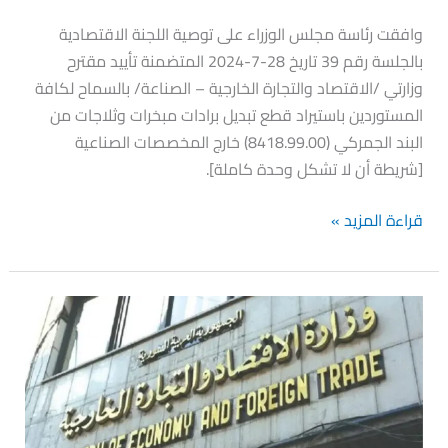
المستوردين
وافقت رئاسة مجلس الوزراء على توصية اللجنة الاقتصادية
باستيراد
بالجلسة رقم 39 تاريخ 28-7-2024 المتضمنة تأييد مقترح
قطع
وزارتي /الاقتصاد والتجارة الخارجية – الصناعة/ بالسماح لكافة
تبديل
المستوردين باستيراد قطع تبديل برادات مبخرات وثلاجات من
برادات
البند الجمركي (8418.99.00) خارج المخصصات الصناعية
مبخرات
[شريطة أن لا تشكل وحدة كاملة].
وثلاجات
قراءة المزيد »
موافقة
على
توصية
اللجنة
الاقتصادية
بخصوص