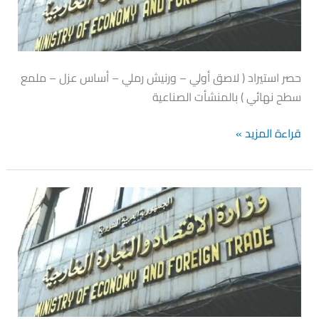
حصر استيراد ( لاصق أولي – ورنيش رملي – أساس عزل – ملمع
سطح نهائي ) بالمنشأت الصناعية
قراءة المزيد »
موافقة
على
توصية
اللجنة
الاقتصادية
بالسماح
لكافة