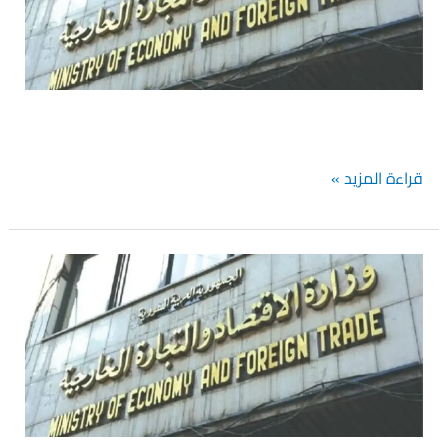
الابقار
لمدة
عام
قراءة المزيد »
وزارة
الاقتصاد
توضح
الاسس
التي
ارتكزت
عليها