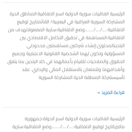
المنطقة
الرئيسية اتفاقيات سورية الدولية اسم الاتفاقية:المناطق الحرة
الحرة
المشتركة السورية العراقية في اليعربية/ القائمتاريخ توقيع
السورية
الاتفاقية:…./…./……..وضع الاتفاقية:سارية المفعولالهدف من
العراقية
الاتفاقية:المساهمة في تحقيق التكامل الاقتصادي بين
البلدينالمحتوى:إنشاء شركتين مساهمتين محدودتي
المسؤولية وتكون لهما الشخصية القانونية الاعتبارية وجميع
الحقوق والصلاحيات للقيام بأعمالهما في كلا البلدين بما يتفق
وأهدافهما وتتمتعان بالاستقلال المالي والإداري. عقد
تأسيسشركة المنطقة الحرة المشتركة السورية
قراءة المزيد »
اتفاقية
الرئيسية اتفاقيات سورية الدولية اسم الدولة:جمهورية
ماليزيا
ماليزياتاريخ توقيع الاتفاقية:…./…./……..وضع الاتفاقية:سارية