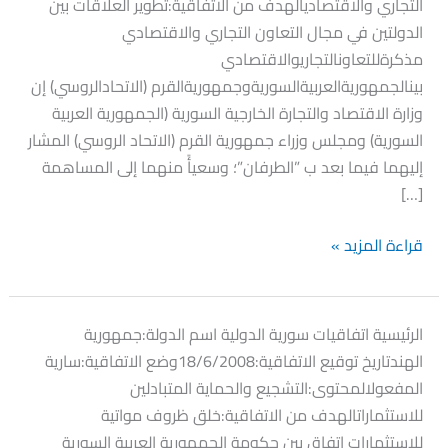
التجاري والاقتصاديالهدف من الاتفاقية:تطوير العلاقات بين
الدولتين في مجال التعاون التجاري والاقتصادي
مذكرةللتعاونالتجاريوالاقتصادي
بينالجمهوريةالعربيةالسوريةوجمهوريةالقرم (الاتحادالروسي) إن
وزارة الاقتصاد والتجارة الخارجية السورية (الجمهورية العربية
السورية) ومجلس وزراء جمهورية القرم (الاتحاد الروسي) المشار
إليهما فیما بعد ب ”الطرفان”؛ وسعیأً منهما إلى المساهمة
[…]
قراءة المزيد »
اتفاقية
الرئيسية اتفاقيات سورية الدولية اسم الدولة:جمهورية
جمهورية
الهندتاريخ توقيع الاتفاقية:18/6/2008وضع الاتفاقية:سارية
الهند
المفعولالمحتوى:التشجيع والحماية المتبادلين
للاستثماراتالهدف من الاتفاقية:خلق ظروف مواتية
للاستثمارات اتفاق بين حكومة الجمهورية العربية السورية