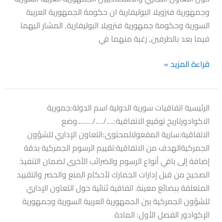
وجمهورية فنزويلا البوليفارية ان حكومة الجمهورية العربية
السورية وحكومة جمهورية فنزويلا البوليفارية, المشار اليهما
فيما بعد بالطرفين, رغبة منهما في
قراءة المزيد »
اتفاقية
الرئيسية اتفاقيات سورية الدولية اسم الدولة:جمورية
الاكوادور
الاكوادورتاريخ توقيع الاتفاقية:…./…./……..وضع
الاتفاقية:سارية المفعولالمحتوى:التعاون الإداري للشؤون
الجمركيةالهدف من الاتفاقية:تقييم الرسوم الجمركية بدقة
إضافة إلى باقي أنواع الرسوم والضرائب الأخرى لضمان التنفيذ
الصحيح من قبل إدارات الجمارك لأحكام المنع والحصر والتقييد
المتعلقة ببضائع معينة. اتفاقية ثنائية حول التعاون الإداري
للشؤون الجمركية بين الجمهورية العربية السورية وجمهورية
الإكوادور الفصل الأول: المادة