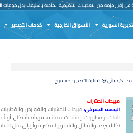
ية عن إقرار حزمة من التعديلات التنظيمية الخاصة باستيفاء بدل خدمات الم
ديرية السورية
الأسواق الخارجية
خدمات التصدير
 : الكيميائي
قابلية التصدير : مسموح
مبيدات الحشرات
مبيدات للحشرات والقوارض والفطريات 
الوصف الجمركي:
النبات، ومطهرات ومنتجات مماثلة، مهيأة بأشكال أو أغل
(كالأشرطة والفتائل والشموع المكبرتة وأوراق قتل الذباب