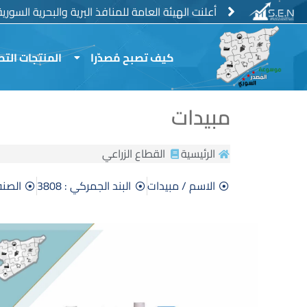
خطي
منع استيراد الفروج الحي والمجمد وبيض المائدة
أعلنت الهيئة العامة للمنافذ البرية والبحرية السور
لى
لمحتوى
كيف تصبح مُصدّرا
المنتجات التص
مبيدات
الرئيسية
القطاع الزراعي
الاسم / مبيدات
البند الجمركي : 3808
الصنف