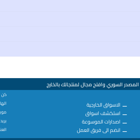
لمصدر السوري وافتح مجال لمنتجاتك بالخارج
كن ع
الهاتف : 02
الاسواق الخارجية
موبايل: 077
استكشف اسواق
اصدارات الموسوعة
بريد إلكترو
انضم الى فريق العمل
العن