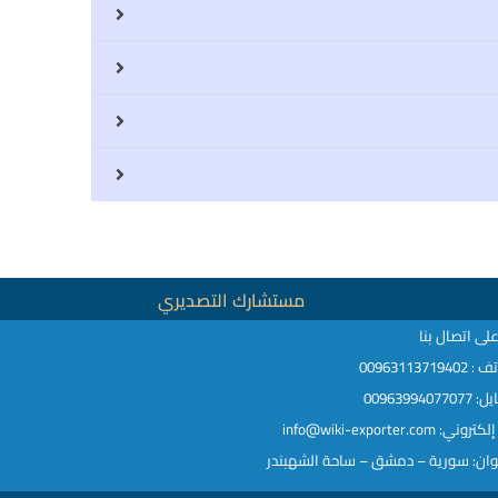
مستشارك التصديري
لى اتصال بنا
009631137194
00963994077
ني: info@wiki-exporter.com
وان: سورية – دمشق – ساحة الشهبندر