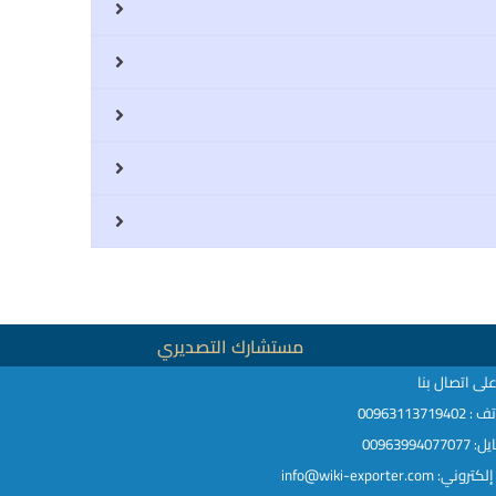
مستشارك التصديري
لى اتصال بنا
009631137194
00963994077
ني: info@wiki-exporter.com