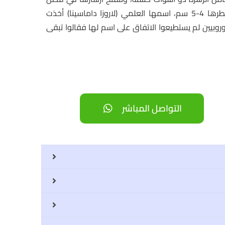
الربيع ,ولون الزهرة وردي فاتح وتتميز بأنها شديدة العطرية قطرها 4-5 سم، اسمها العلمي (لاروزا داماسينا) أخذت
وبيين لم يستطيعوا الاتفاق على اسم لها فقالوا تبقى
التواصل المباشر