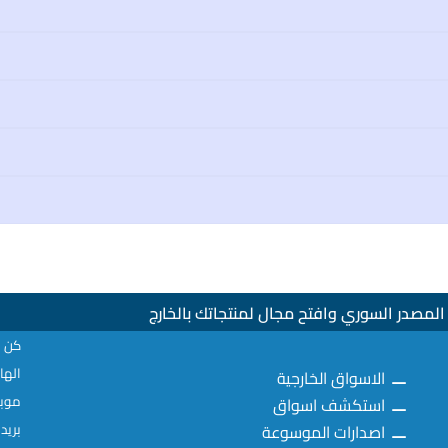
لمصدر السوري وافتح مجال لمنتجاتك بالخارج
كن ع
الهاتف : 02
الاسواق الخارجية
موبايل: 077
استكشف اسواق
اصدارات الموسوعة
بريد إلكترو