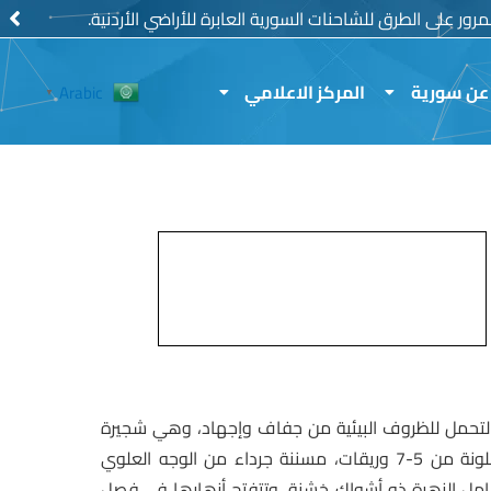
رور على الطرق للشاحنات السورية العابرة للأراضي الأردنية.
عن سورية
المركز الاعلامي
Arabic
▼
التحمل للظروف البيئية من جفاف وإجهاد، وهي شجيرة
صغيرة الحجم متعددة السوق لها أشواك معكوفة، الورقة ملونة من 5-7 وريقات، مسننة جرداء من الوجه العلوي
حامل الزهرة ذو أشواك خشنة، وتتفتح أزهارها في فصل