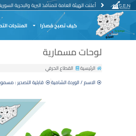
خطي
منع استيراد الفروج الحي والمجمد وبيض المائدة
أعلنت الهيئة العامة للمنافذ البرية والبحرية السور
لى
لمحتوى
كيف تصبح مُصدّرا
المنتجات التص
لوحات مسمارية
الرئيسية
القطاع الحرفي
الاسم / الوردة الشامية
قابلية التصدير : مسمو