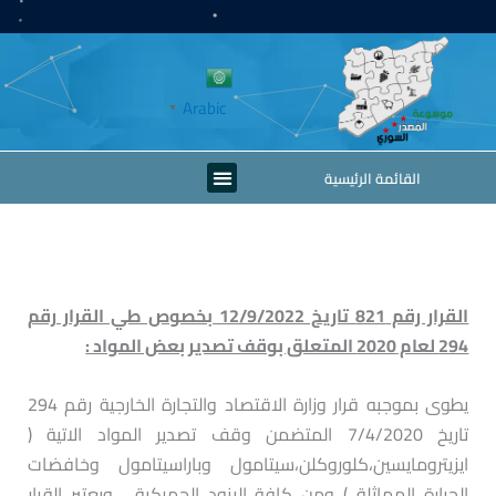
خطي
لى
لمحتوى
Arabic
▼
Menu
القائمة الرئيسية
القرار رقم 821 تاريخ 12/9/2022 بخصوص طي القرار رقم
294 لعام 2020 المتعلق بوقف تصدير بعض المواد :
يطوى بموجبه قرار وزارة الاقتصاد والتجارة الخارجية رقم 294
تاريخ 7/4/2020 المتضمن وقف تصدير المواد الاتية (
ايزيترومايسين،كلوروكلن،سيتامول وباراسيتامول وخافضات
الحرارة المماثلة ) ومن كافة البنود الجمركية ، ويعتبر القرار