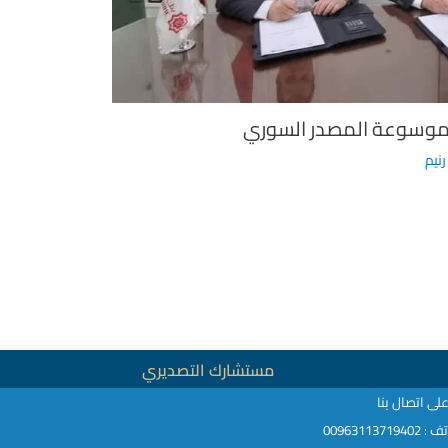
 لموسوعة المصدر السوري
رنيم
مستشارك التصديري
لى اتصال بنا
009631137194