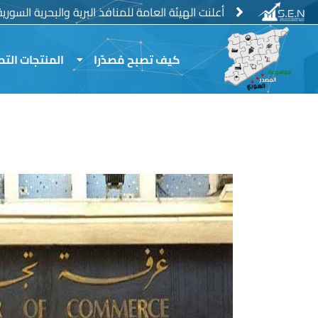
خطي
منع استيراد الفروج الحي والمجمد وبيض المائدة
أعلنت الهيئة العامة للمنافذ البرية والبحرية السور
لى
لمحتوى
كيف تصبح مُصدّرا
المنتجات التص