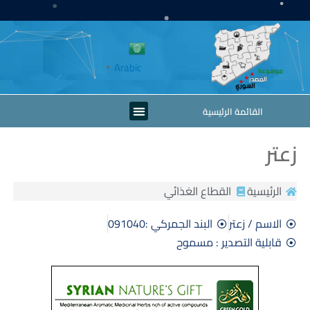
خطي
لى
لمحتوى
Arabic
▼
Menu
القائمة الرئيسية
زعتر
الرئيسية
القطاع الغذائي
الاسم / زعتر
البند الجمركي :091040
قابلية التصدير : مسموح