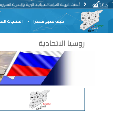
خطي
منع استيراد الفروج الحي والمجمد وبيض المائدة
أعلنت الهيئة العامة للمنافذ البرية والبحرية السور
لى
لمحتوى
كيف تصبح مُصدّرا
المنتجات التص
روسيا الاتحادية