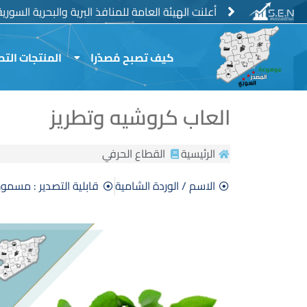
خطي
منع استيراد الفروج الحي والمجمد وبيض المائدة
أعلنت الهيئة العامة للمنافذ البرية والبحرية السور
لى
لمحتوى
كيف تصبح مُصدّرا
المنتجات التص
العاب كروشيه وتطريز
الرئيسية
القطاع الحرفي
الاسم / الوردة الشامية
قابلية التصدير : مسمو