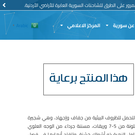
رور على الطرق للشاحنات السورية العابرة للأراضي الأردنية.
عن سورية
المركز الاعلامي
Arabic
▼
التحمل للظروف البيئية من جفاف وإجهاد، وهي شجيرة
صغيرة الحجم متعددة السوق لها أشواك معكوفة، الورقة ملونة من 5-7 وريقات، مسننة جرداء من الوجه العلوي
حامل الزهرة ذو أشواك خشنة، وتتفتح أزهارها في فصل