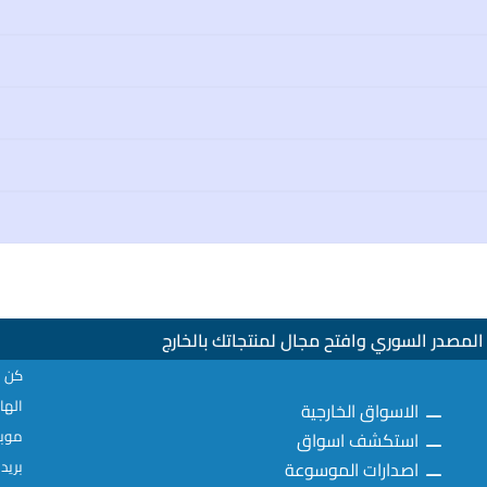
لمصدر السوري وافتح مجال لمنتجاتك بالخارج
كن ع
الهاتف : 02
الاسواق الخارجية
موبايل: 077
استكشف اسواق
اصدارات الموسوعة
بريد إلكترو