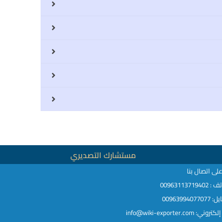
مستشارك التصديري
لى اتصال بنا
009631137194
00963994077
ني: info@wiki-exporter.com