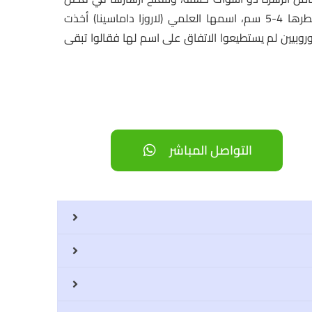
الربيع ,ولون الزهرة وردي فاتح وتتميز بأنها شديدة العطرية قطرها 4-5 سم، اسمها العلمي (لاروزا داماسينا) أخذت
وبيين لم يستطيعوا الاتفاق على اسم لها فقالوا تبقى
التواصل المباشر