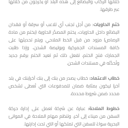
خلالها الركاب والبضائع إلى هذه البلد أو يخرجون من خلالها
عبر طرقها.
ختم
الحاويات
: من أجل تجنب أي تلاعب أو سرقة أو فقدان
البضائع داخل الحاويات، يختم المصدِّر الحاوية (بختم من مادة
الرصاص) مزود من قبل الخط الملاحي ويتم تحديثها على
كافة المسندات الجمركية وبوليصة الشحن، وإذا طلبت
الجمارك فتح الختم، تفعل ذلك ثم تعيد الختم برقم جديد
وتُحدِّثه في مستندات الشحن.
خطاب
الاعتماد:
خطاب يصدر من بنك إلى بنك آخر(بنك في بلد
آخر) ليكون بمثابة ضمان للمدفوعات التي تُعطى لشخص
محدد ضمن شروط محددة.
خطوط
الملاحة:
عبارة عن شركة تعمل على إدارة حركة
السفن من ميناء إلى آخر، وتنظم مهام الملاحة في الموانئ
البحرية سواءً للسفن التي تملكها أو التي تحت إدارتها.