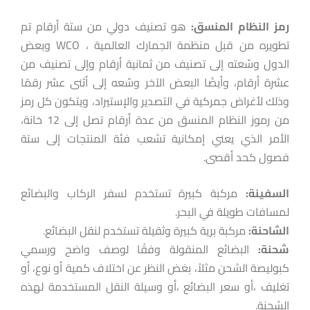
رمز
النظام
المنسق
:
هو تصنيف دولي من ستة أرقام تم
تطويره من قبل منظمة الجمارك العالمية ، WCO وبعض
الدول وسّعته إلى تصنيف من ثمانية أرقام وإلى تصنيف من
عشرة أرقام، وأيضًا البعض الآخر وسّعه إلى أثنى عشر رقمًا
وذلك لأغراض جمركية في التصدير والإستيراد، ويتكون كل رمز
من رموز النظام المنسق من عدة أرقام تصل إلى 12 خانة،
الأمر الذي يعني إمكانية تشعب فئة المنتجات إلى ستة
فصول كحد أقصى.
السفينة:
مركبة كبيرة تستخدم لسفر الركاب والبضائع
لمسافات طويلة في البحر.
الشاحنة:
مركبة برية كبيرة وثقيلة تستخدم لنقل البضائع.
شحنة
:
البضائع المنقولة وفقًا لوصف واضح ورسمي
كبوليصة الشحن مثلاً، بغض النظر عن اختلاف كمية أو نوع، أو
تغليف ،أو سعر البضائع ،أو وسيلة النقل المستخدمة لهذه
الشحنة.