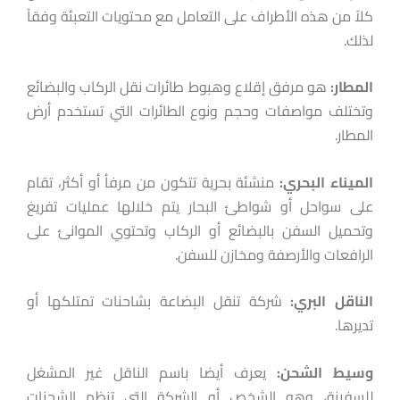
كلاً من هذه الأطراف على التعامل مع محتويات التعبئة وفقاً
لذلك.
المطار:
هو مرفق إقلاع وهبوط طائرات نقل الركاب والبضائع
وتختلف مواصفات وحجم ونوع الطائرات التي تستخدم أرض
المطار.
الميناء
البحري:
منشئة بحرية تتكون من مرفأ أو أكثر، تقام
على سواحل أو شواطئ البحار يتم خلالها عمليات تفريغ
وتحميل السفن بالبضائع أو الركاب وتحتوي الموانئ على
الرافعات والأرصفة ومخازن للسفن.
الناقل
البري:
شركة تنقل البضاعة بشاحنات تمتلكها أو
تديرها.
وسيط
الشحن:
يعرف أيضا باسم الناقل غير المشغل
للسفينة، وهو الشخص أو الشركة التي تنظم الشحنات