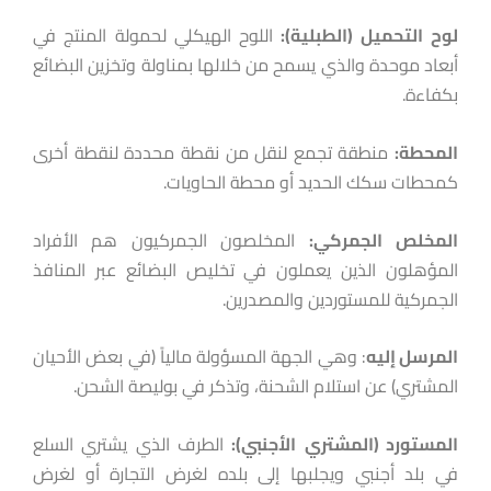
لوح
التحميل (الطبلية):
اللوح الهيكلي لحمولة المنتج في
أبعاد موحدة والذي يسمح من خلالها بمناولة وتخزين البضائع
بكفاءة.
المحطة:
منطقة تجمع لنقل من نقطة محددة لنقطة أخرى
كمحطات سكك الحديد أو محطة الحاويات.
المخلص
الجمركي:
المخلصون الجمركيون هم الأفراد
المؤهلون الذين يعملون في تخليص البضائع عبر المنافذ
الجمركية للمستوردين والمصدرين.
المرسل إليه
: وهي الجهة المسؤولة مالياً (في بعض الأحيان
المشتري) عن استلام الشحنة، وتذكر في بوليصة الشحن.
المستورد (
المشتري
الأجنبي
)
:
الطرف الذي يشتري السلع
في بلد أجنبي ويجلبها إلى بلده لغرض التجارة أو لغرض