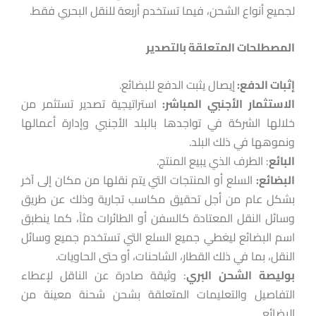
لجميع أنواع الشحن، فيما تستخدم أربعة للنقل البحري فقط.
المصطلحات المتعلقة بالتصدير
إثبات الدفع:
إيصال يثبت الدفع للبضائع.
الاستثمار الأجنبي المباشر:
استراتيجية تصدير تستثمر من
خلالها الشركة في تواجدها بالبلد الأجنبي وإدارة أعمالها
ونموهها في ذلك البلد.
البائع
: الطرف الذي يبيع المنتج.
البضائع:
السلع أو المنتجات التي يتم نقلها من مكان إلى آخر
بشكل عام من أجل تحقيق مكاسب تجارية وذلك عن طريق
وسائل النقل المعتادة كالسفن أو الطائرات مثاً، كما ينطبق
اسم البضائع ليغطي جميع السلع التي تستخدم جميع وسائل
النقل، بما في ذلك القطار، الشاحنات، أو حتى الحاويات.
بوليصة
الشحن
البري
: وثيقة صادرة عن الناقل لإعطاء
التفاصيل والتعليمات المتعلقة بشحن شحنة معينة من
البضائع.