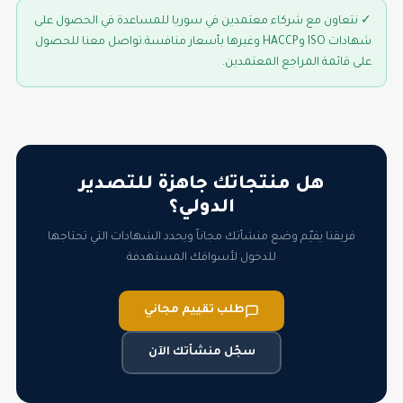
✓ نتعاون مع شركاء معتمدين في سوريا للمساعدة في الحصول على
شهادات ISO وHACCP وغيرها بأسعار منافسة.تواصل معنا للحصول
على قائمة المراجع المعتمدين.
هل منتجاتك جاهزة للتصدير
الدولي؟
فريقنا يقيّم وضع منشأتك مجاناً ويحدد الشهادات التي تحتاجها
للدخول لأسواقك المستهدفة
طلب تقييم مجاني
سجّل منشأتك الآن