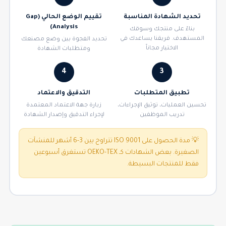
تحديد الشهادة المناسبة
تقييم الوضع الحالي (Gap
Analysis)
بناءً على منتجك وسوقك
المستهدف. فريقنا يساعدك في
تحديد الفجوة بين وضع مصنعك
الاختيار مجاناً
ومتطلبات الشهادة
4
3
تطبيق المتطلبات
التدقيق والاعتماد
تحسين العمليات، توثيق الإجراءات،
زيارة جهة الاعتماد المعتمدة
تدريب الموظفين
لإجراء التدقيق وإصدار الشهادة
💡 مدة الحصول على ISO 9001 تتراوح بين 3-6 أشهر للمنشآت
الصغيرة. بعض الشهادات كـ OEKO-TEX تستغرق أسبوعين
فقط للمنتجات البسيطة.